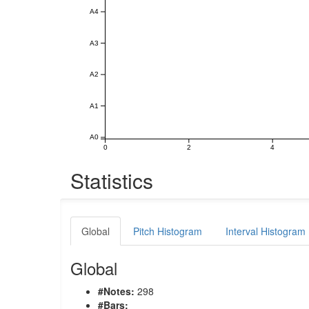
A4
A3
A2
A1
A0
0
2
4
Statistics
Global
Pitch Histogram
Interval Histogram
Global
#Notes:
298
#Bars: